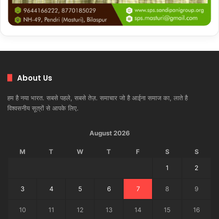
About Us
हम है नया भारत. सबसे पहले, सबसे तेज़. समाचार जो है आईना समाज का, लाते है
विश्वसनीय सूत्रों से आपके लिए.
August 2026
M
T
W
T
F
S
S
1
2
3
4
5
6
7
8
9
10
11
12
13
14
15
16