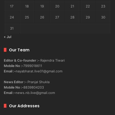
17
18
19
20
21
22
23
24
25
26
27
28
29
30
31
« Jul
Our Team
Editor & Co-founder :-
Rajendra Tiwari
Mobile No :-
7999018611
Email :-
nayabharat.live01@gmail.com
News Editor :-
Pranjal Shukla
Mobile No :-
8839804203
Email :-
news.nb.live@gmail.com
Our Addresses