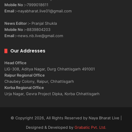
Mobile No :-
7999018611
Email :-
nayabharat.live01@gmail.com
News Editor :-
Pranjal Shukla
Mobile No :-
8839804203
Email :-
news.nb.live@gmail.com
Our Addresses
Head Office
LIG-308, Aditya Nagar, Durg Chhattisgarh 491001
Raipur Regional Office
Chaubey Colony, Raipur, Chhattisgarh
Korba Regional Office
Urja Nagar, Gevra Project Dipka, Korba Chhattisgarh
© Copyright 2026, All Rights Reserved by Naya Bharat Live |
Designed & Developed by
Grabatic Pvt. Ltd.