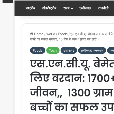
राष्ट्रीय
अंतर्राष्ट्रीय
राज्य
छत्तीसगढ़
राजनीती
Home
/
World
/
Foods
/
एस.एन.सी.यू. बेमेतरा बना नवजातों क
बच्चों का सफल उपचार, 16 दिन में स्वस्थ होकर घर लौटे ।
Foods
Tech
छत्तीसगढ़
छत्तीसगढ़ जनसंपर्क
जनस
एस.एन.सी.यू. बेमे
लिए वरदान: 1700+
जीवन,, 1300 ग्राम के
बच्चों का सफल उपचा