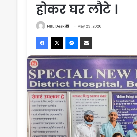
होकर घर लौटे ।
Send
NBL Desk
May 23, 2026
an
Facebook
X
Messenger
Share via Email
email