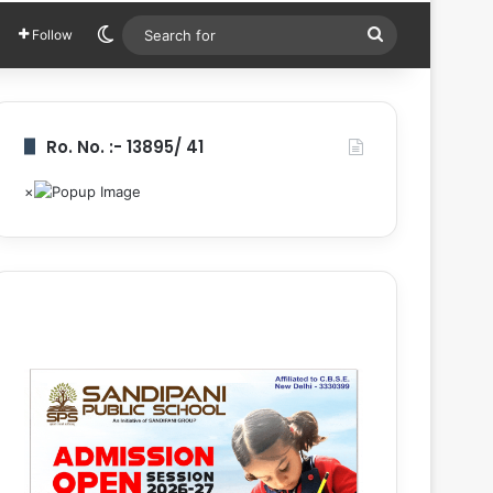
Switch skin
Search
Follow
for
Ro. No. :- 13895/ 41