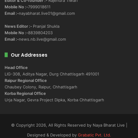
Editor & Co-founder :-
Rajendra Tiwari
Mobile No :-
7999018611
Email :-
nayabharat.live01@gmail.com
News Editor :-
Pranjal Shukla
Mobile No :-
8839804203
Email :-
news.nb.live@gmail.com
Our Addresses
Head Office
LIG-308, Aditya Nagar, Durg Chhattisgarh 491001
Raipur Regional Office
Chaubey Colony, Raipur, Chhattisgarh
Korba Regional Office
Urja Nagar, Gevra Project Dipka, Korba Chhattisgarh
© Copyright 2026, All Rights Reserved by Naya Bharat Live |
Designed & Developed by
Grabatic Pvt. Ltd.